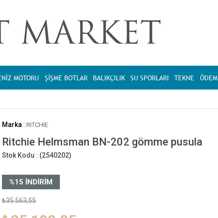
ENİZ MOTORU
ŞİŞME BOTLAR
BALIKÇILIK
SU SPORLARI
TEKNE
ÖDEME
Marka
:
RITCHIE
Ritchie Helmsman BN-202 gömme pusula
Stok Kodu :
(2540202)
%
15
İNDIRIM
₺35.563,55