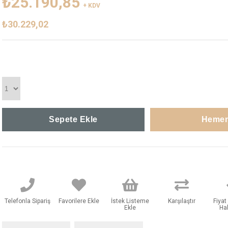
₺25.190,85
+ KDV
₺30.229,02
Telefonla Sipariş
Favorilere Ekle
İstek Listeme
Karşılaştır
Fiya
Ekle
Ha