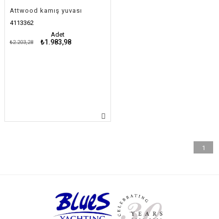
Attwood kamış yuvası
4113362
Adet
₺1.983,98
₺2.203,28
1