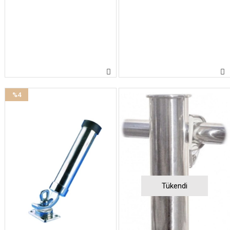
%4
İndirim
%4İndirim
Tükendi