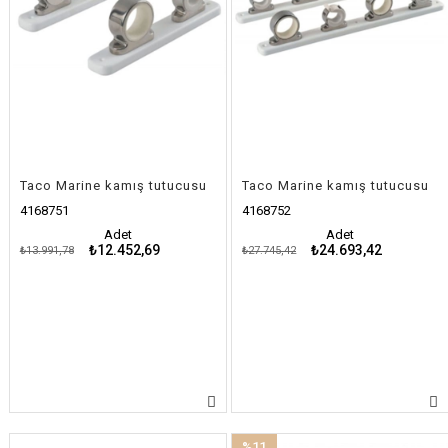
Taco Marine kamış tutucusu
Taco Marine kamış tutucusu
4168751
4168752
Adet
Adet
₺12.452,69
₺24.693,42
₺13.991,78
₺27.745,42
%11