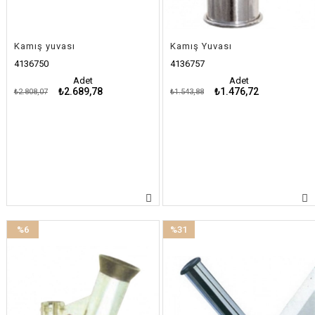
Kamış yuvası
Kamış Yuvası
4136750
4136757
Adet
Adet
₺2.689,78
₺1.476,72
₺2.808,07
₺1.543,88
%6
%31
İndirim
İndirim
%6İndirim
%31İndirim