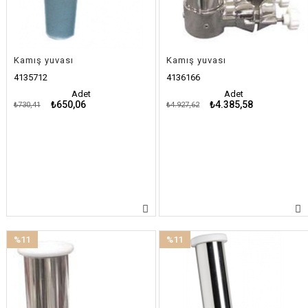
Kamış yuvası
Kamış yuvası
4135712
4136166
Adet
Adet
₺650,06
₺4.385,58
₺730,41
₺4.927,62
%11
%11
İndirim
İndirim
%11İndirim
%11İndirim