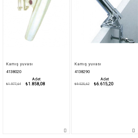
Kamış yuvası
Kamış yuvası
4138020
4138290
Adet
Adet
₺1.858,08
₺6.615,20
₺1.977,64
₺9.525,62