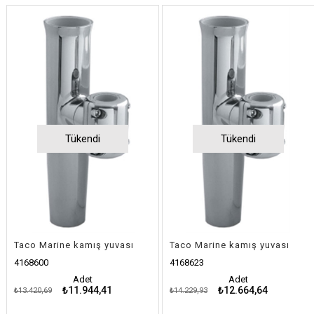
Tükendi
Tükendi
Taco Marine kamış yuvası
Taco Marine kamış yuvası
4168600
4168623
Adet
Adet
₺11.944,41
₺12.664,64
₺13.420,69
₺14.229,93