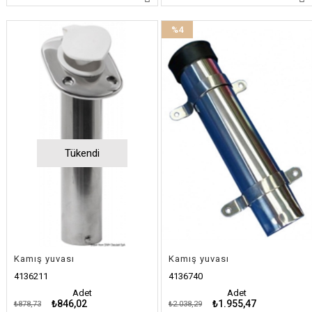
%4
İndirim
%4İndirim
Tükendi
Kamış yuvası
Kamış yuvası
4136211
4136740
Adet
Adet
₺846,02
₺1.955,47
₺878,73
₺2.038,29