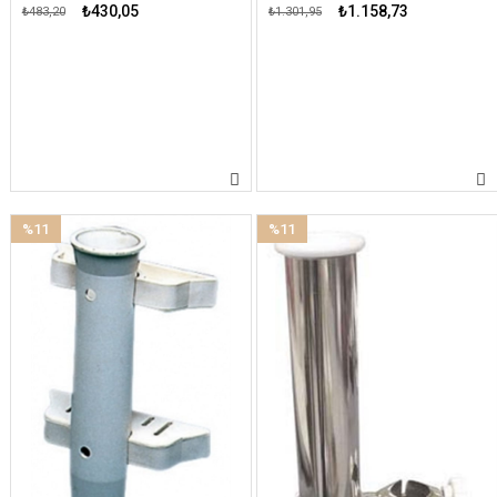
₺430,05
₺1.158,73
₺483,20
₺1.301,95
%11
%11
İndirim
İndirim
%11İndirim
%11İndirim