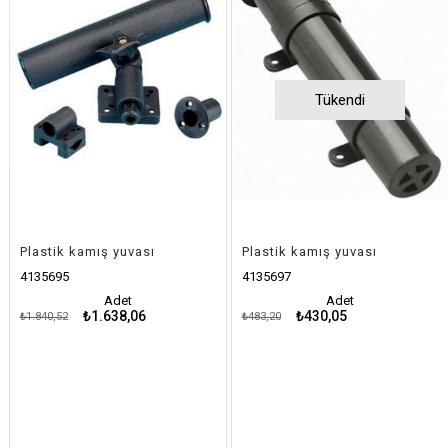
Tükendi
Plastik kamış yuvası
Plastik kamış yuvası
4135695
4135697
Adet
Adet
₺1.638,06
₺430,05
₺1.840,52
₺483,20