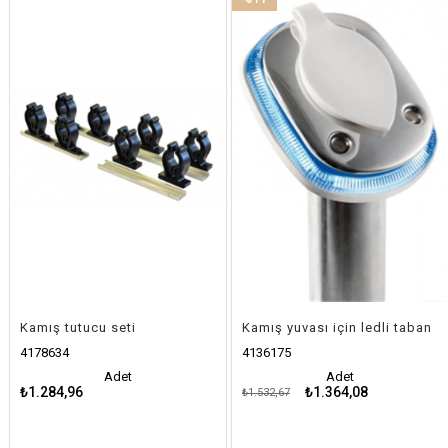
İndirim
%11İndirim
Kamış tutucu seti
Kamış yuvası için ledli taban
4178634
4136175
Adet
Adet
₺1.284,96
₺1.364,08
₺1.532,67