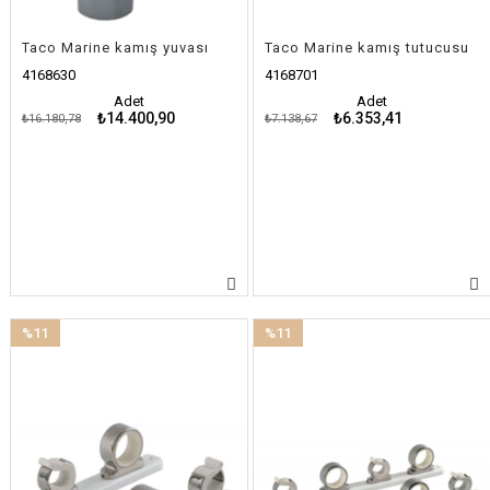
Taco Marine kamış yuvası
Taco Marine kamış tutucusu
4168630
4168701
Adet
Adet
₺14.400,90
₺6.353,41
₺16.180,78
₺7.138,67
%11
%11
İndirim
İndirim
%11İndirim
%11İndirim