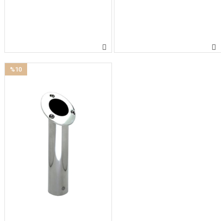
%10
İndirim
%10İndirim