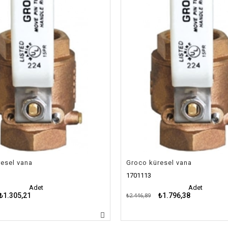
esel vana
Groco küresel vana
1701113
Adet
Adet
₺1.305,21
₺1.796,38
₺2.446,89