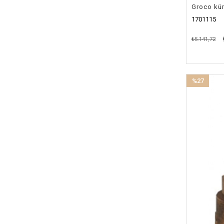
Groco kür
1701115
₺5.141,72
%27
İndirim
%27İndirim