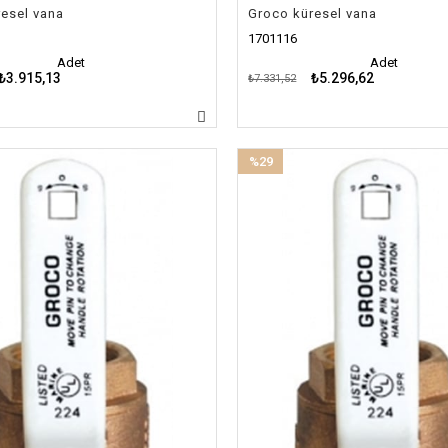
esel vana
Groco küresel vana
1701116
Adet
Adet
₺3.915,13
₺5.296,62
₺7.331,52
%29
İndirim
%29İndirim