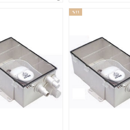
%11
İndirim
%11İndirim