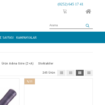
(0252) 645 17 41
 SAYFASI
KAMPANYALAR
Ürün Adına Göre (Z<A)
Stoktakiler
245 Ürün
%11
İndirim
%11İndirim