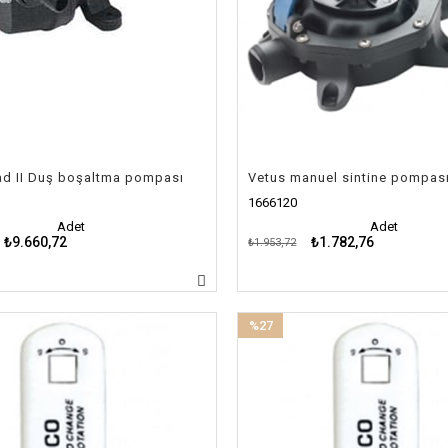
ad II Duş boşaltma pompası
Vetus manuel sintine pompas
1666120
Adet
Adet
₺9.660,72
₺1.782,76
₺1.953,72
%27
İndirim
%27İndirim