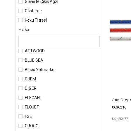
Güverte Çıkış Ağzı
Gösterge
Koku Filtresi
Marka
ATTWOOD
BLUE SEA
Blues Yatmarket
CHEM
DİĞER
ELEGANT
San Diego
FLOJET
0636216
FSE
₺64.256,77
GROCO