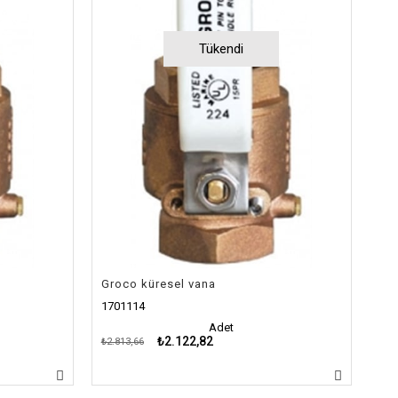
Tükendi
Groco küresel vana
1701114
Adet
₺2.122,82
₺2.813,66