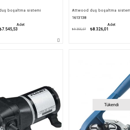
duş boşaltma sistemi
Attwood duş boşaltma sistem
1613138
Adet
Adet
₺7.545,53
₺8.326,01
₺9.355,07
Tükendi