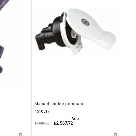
Manuel sintine pompası
1610517
Adet
₺2.567,72
₺2.885,08