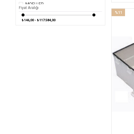
MOELLER
Fiyat Aralığı
%11
NOUVA RADE
İndirim
₺146,00 - ₺117.584,00
OSCULATI
%11İndirim
PLANUS
RASKE
SOUTHCO