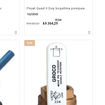
i
Flojet Quad II Duş boşaltma pompası
1620043
Adet
₺9.364,29
₺10.521,67
%29
İndirim
%29İndirim