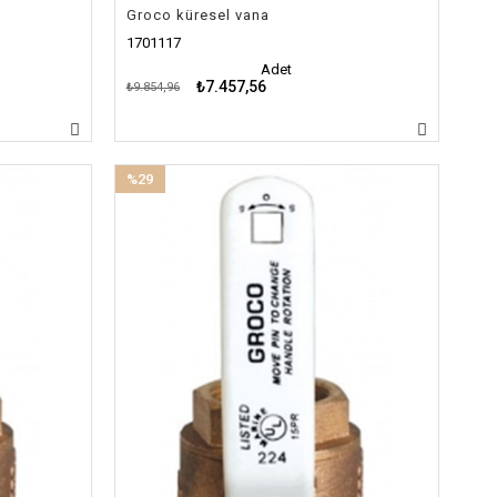
Groco küresel vana
1701117
Adet
₺7.457,56
₺9.854,96
%29
İndirim
%29İndirim