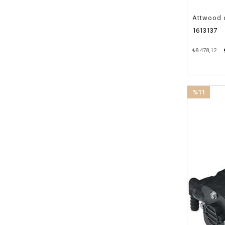
Attwood 
1613137
₺8.478,12
%11
İndirim
%11İndirim