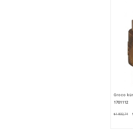
Groco kür
1701112
₺1.832,74