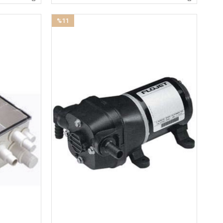
%11
İndirim
%11İndirim