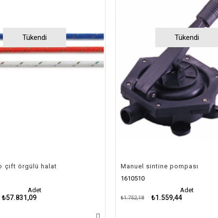
Tükendi
Tükendi
 çift örgülü halat
Manuel sintine pompası
1610510
Adet
Adet
₺57.831,09
₺1.559,44
₺1.752,18