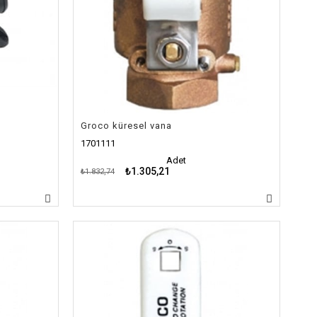
ı
Groco küresel vana
1701111
Adet
₺1.305,21
₺1.832,74