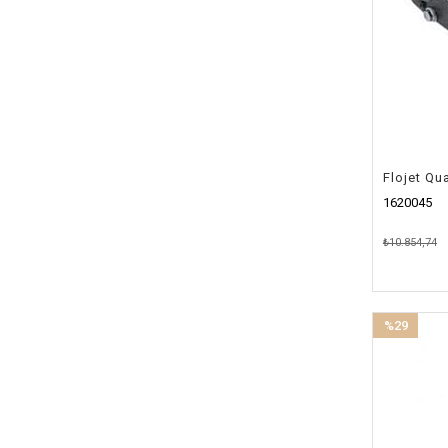
Flojet Qu
1620045
₺10.854,74
%29
İndirim
%29İndirim