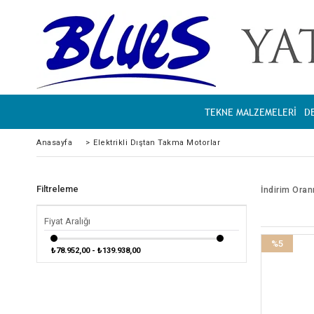
TEKNE MALZEMELERİ
D
Anasayfa
>
Elektrikli Dıştan Takma Motorlar
Filtreleme
İndirim Oran
Fiyat Aralığı
%5
₺78.952,00 - ₺139.938,00
İndirim
%5İndirim