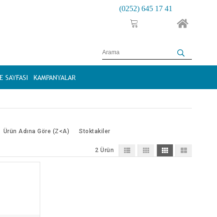
(0252) 645 17 41
 SAYFASI
KAMPANYALAR
Ürün Adına Göre (Z<A)
Stoktakiler
2 Ürün