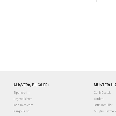
ALIŞVERİŞ BİLGİLERİ
MÜŞTERİ Hİ
Siparişlerim
Canlı Destek
Beğendiklerim
Yardım
İade Taleplerim
Satış Koşulları
Kargo Takip
Müşteri Hizmetle