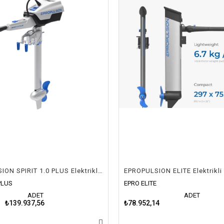
EPROPULSION SPIRIT 1.0 PLUS Elektrikli Dıştan Takma Motor (L/S/XS)
 PLUS
EPRO ELITE
ADET
ADET
₺139.937,56
₺78.952,14