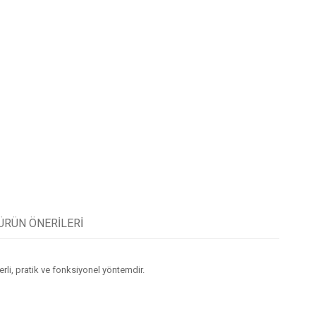
ÜRÜN ÖNERILERI
li, pratik ve fonksiyonel yöntemdir.