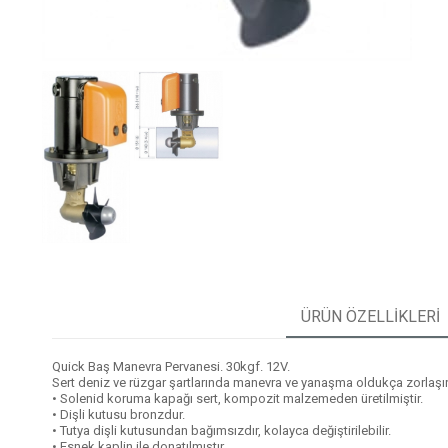
ÜRÜN ÖZELLIKLERI
Quick Baş Manevra Pervanesi. 30kgf. 12V.
Sert deniz ve rüzgar şartlarında manevra ve yanaşma oldukça zorlaşır.
• Solenid koruma kapağı sert, kompozit malzemeden üretilmiştir.
• Dişli kutusu bronzdur.
• Tutya dişli kutusundan bağımsızdır, kolayca değiştirilebilir.
• Esnek kaplin ile donatılmıştır.