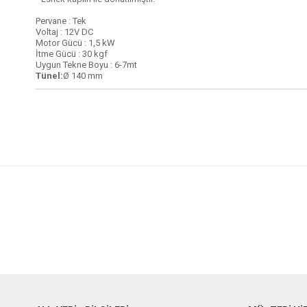
Pervane : Tek
Voltaj : 12V DC
Motor Gücü : 1,5 kW
İtme Gücü : 30 kgf
Uygun Tekne Boyu : 6-7mt
Tünel:
Ø 140 mm