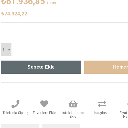
₺61.936,85
+ KDV
₺74.324,22
Telefonla Sipariş
Favorilere Ekle
İstek Listeme
Karşılaştır
Fiya
Ekle
Ha