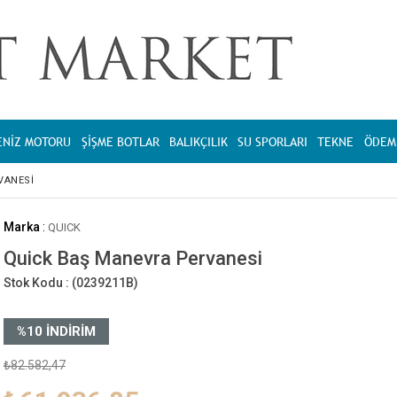
ENİZ MOTORU
ŞİŞME BOTLAR
BALIKÇILIK
SU SPORLARI
TEKNE
ÖDEME
VANESI
Marka
:
QUICK
Quick Baş Manevra Pervanesi
Stok Kodu :
(0239211B)
%
10
İNDIRIM
₺82.582,47