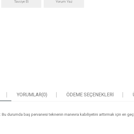
Tavsiye Et
Yorum Yaz
YORUMLAR
(0)
ÖDEME SEÇENEKLERI
 Bu durumda baş pervanesi teknenin manevra kabiliyetini arttırmak için en geçer