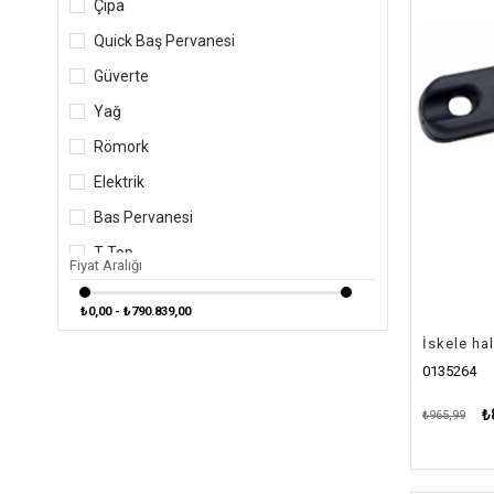
Çıpa
Quick Baş Pervanesi
Güverte
Yağ
Römork
Elektrik
Bas Pervanesi
T-Top
Fiyat Aralığı
Balıkçılık
₺0,00 - ₺790.839,00
Elektronik
İskele hal
Güvenlik
0135264
Tatlı Su
₺
₺965,99
Jeneratör