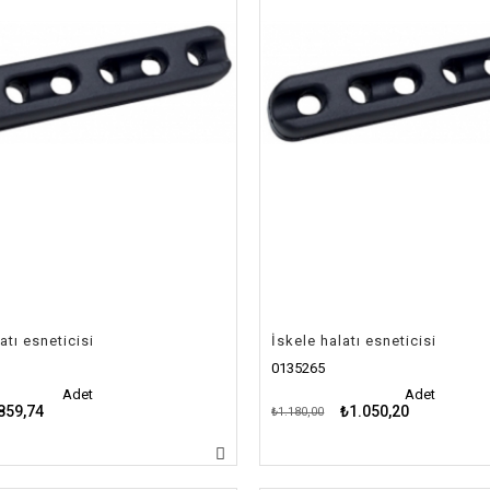
atı esneticisi
İskele halatı esneticisi
0135265
Adet
Adet
859,74
₺1.050,20
₺1.180,00