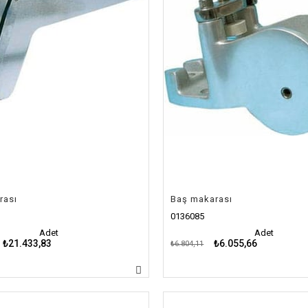
rası
Baş makarası
0136085
Adet
Adet
₺21.433,83
₺6.055,66
₺6.804,11