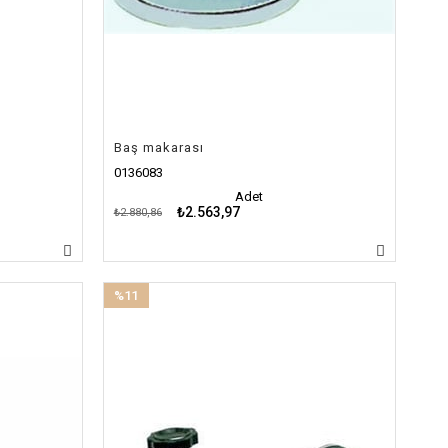
Baş makarası
0136083
Adet
₺2.563,97
₺2.880,86
%11
İndirim
%11İndirim