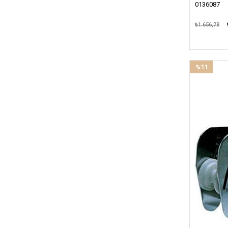
0136087
₺1.656,78
%11
İndirim
%11İndirim