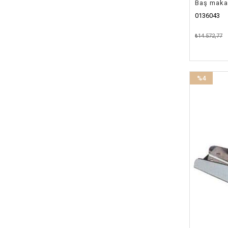
Baş maka
0136043
₺14.572,77
%4
İndirim
%4İndirim