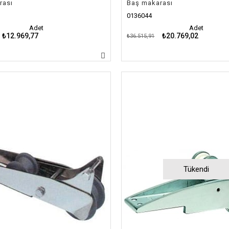
rası
Baş makarası
0136044
Adet
Adet
₺12.969,77
₺20.769,02
₺36.515,91
Tükendi