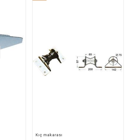
İndirim
%4İndirim
Kıç makarası