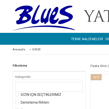
TEKNE MALZEMELERİ
D
Anasayfa
>
DİĞER
Filtreleme
Fiyata Göre 
Kategoriler
%11
İndirim
%11İndirim
SİZİN İÇİN SEÇTİKLERİMİZ
Demirleme/Rıhtım