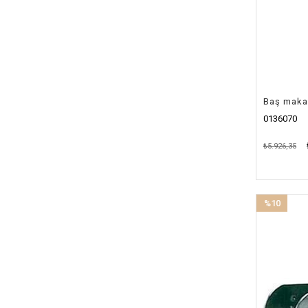
Baş maka
0136070
₺5.926,35
%10
İndirim
%10İndirim