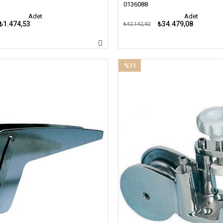
0136088
Adet
Adet
₺1.474,53
₺34.479,08
₺42.142,92
%11
İndirim
%11İndirim