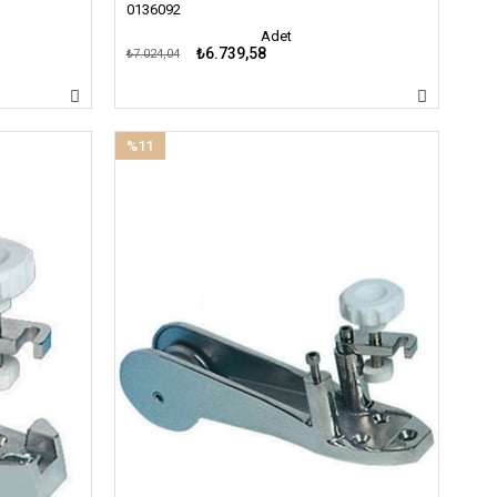
0136092
Adet
₺6.739,58
₺7.024,04
%11
İndirim
%11İndirim