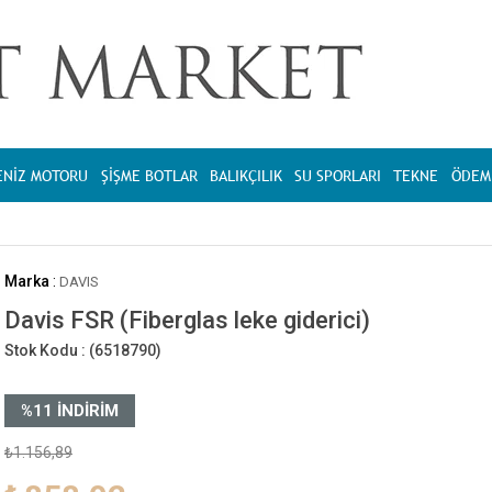
ENİZ MOTORU
ŞİŞME BOTLAR
BALIKÇILIK
SU SPORLARI
TEKNE
ÖDEME
Marka
:
DAVIS
Davis FSR (Fiberglas leke giderici)
Stok Kodu :
(6518790)
%
11
İNDIRIM
₺1.156,89