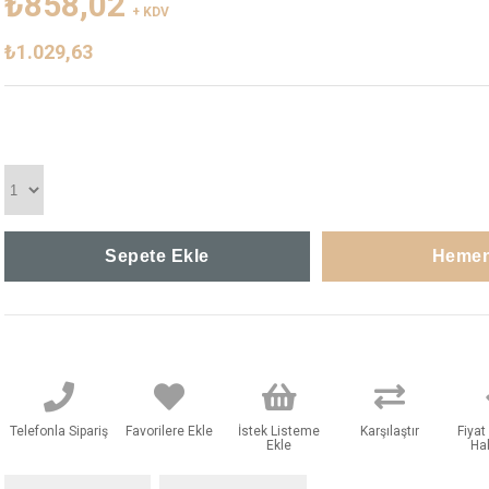
₺858,02
+ KDV
₺1.029,63
Telefonla Sipariş
Favorilere Ekle
İstek Listeme
Karşılaştır
Fiya
Ekle
Ha