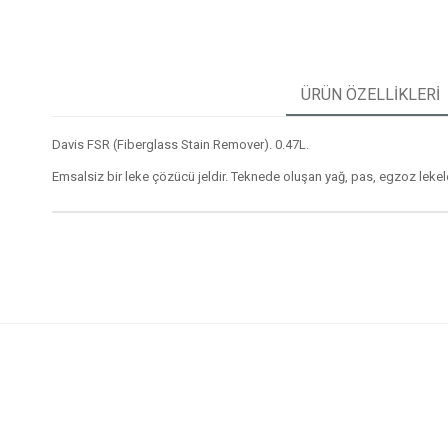
ÜRÜN ÖZELLIKLERI
Davis FSR (Fiberglass Stain Remover). 0.47L.
Emsalsiz bir leke çözücü jeldir. Teknede oluşan yağ, pas, egzoz lekeleri