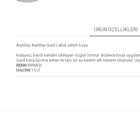
ÜRÜN ÖZELLIKLERI
AwlGrip AwlStar Gold Label zehirli boya.
Kalaysız, kendi kendini cilalayan özgün formül. Böylece boya uygulan
Gard Extra Epoksi astarı ile tam bir su kesimi altı sistemi oluşturur. 
RENK:
KIRMIZI
HACİM:
15 LT