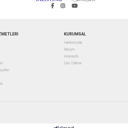
ZMETLERİ
KURUMSAL
Hakkımızda
İletişim
Anasayfa
ri
Cari Ödeme
şulları
ik