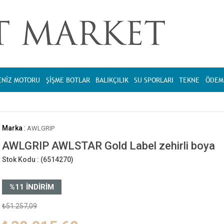
ENİZ MOTORU
ŞİŞME BOTLAR
BALIKÇILIK
SU SPORLARI
TEKNE
ÖDEME
Marka
:
AWLGRIP
AWLGRIP AWLSTAR Gold Label zehirli boya
Stok Kodu :
(6514270)
%
11
İNDIRIM
₺51.257,09