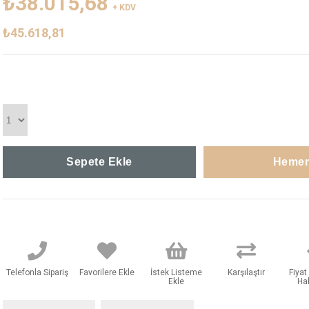
₺38.015,68
+ KDV
₺45.618,81
Telefonla Sipariş
Favorilere Ekle
İstek Listeme
Karşılaştır
Fiya
Ekle
Ha