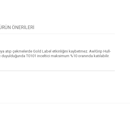
ÜRÜN ÖNERILERI
ya atıp çekmelerde Gold Label etkinliğini kaybetmez. AwlGrip Hull-
tiyaç duyulduğunda T0101 inceltici maksimum %10 oranında katılabilir.